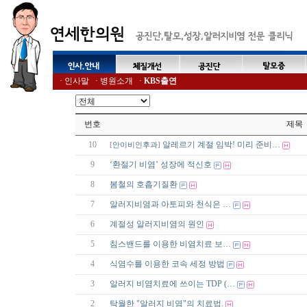
·
인사말
·
병원소개
·
KBS출연
번호
제목
10
알레르기 계절 임박! 미리 준비…
[
안이비인후과
]
9
‘환절기 비염’ 성장에 적신호
8
봄철의 호흡기질환
7
알러지비염과 아토피와 천식은 …
6
계절성 알러지비염의 원인
5
침스밴드를 이용한 비염치료 보…
4
식염수를 이용한 코속 세정 방법
3
알러지 비염치료에 쓰이는 TDP (…
2
탁월한 "알러지 비염"의 치료법.