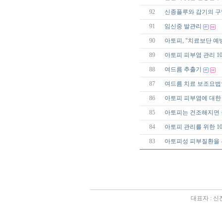
92
신종플루와 감기의 구
91
임신중 발관리
90
아토피, "치료보단 예
89
아토피 피부염 관리 1
88
여드름 추출기
87
여드름 치료 보조요법
86
아토피 피부염에 대한
85
아토피는 건조해지면
84
아토피 관리를 위한 1
83
아토피성 피부질환을 
대표자 : 신진영