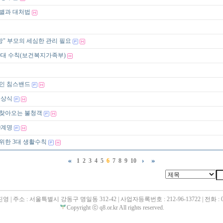
별과 대처법
방" 부모의 세심한 관리 필요
0대 수칙(보건복지가족부)
인 침스밴드
 상식
 찾아오는 불청객
0계명
위한 3대 생활수칙
1
2
3
4
5
6
7
8
9
10
 | 주소 : 서울특별시 강동구 명일동 312-42 | 사업자등록번호 : 212-96-13722 | 전화 : 02
Copyright ⓒ q8.or.kr All rights reserved.