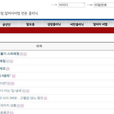
제목
 풀기 스트레칭
트레칭
보세요
 9원칙"
이란?
 아는 '입 냄새'
년 사이 2배로…고혈압·당뇨 원인
10가지 상황
 증후군