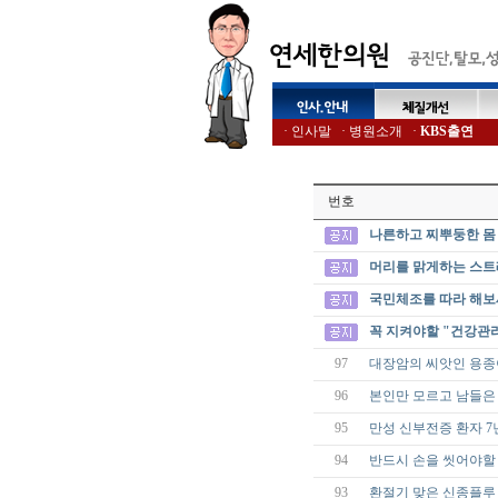
·
인사말
·
병원소개
·
KBS출연
번호
나른하고 찌뿌둥한 몸
머리를 맑게하는 스
국민체조를 따라 해
꼭 지켜야할 "건강관리
97
대장암의 씨앗인 용종
96
본인만 모르고 남들은 다
95
만성 신부전증 환자 7
94
반드시 손을 씻어야할 
93
환절기 맞은 신종플루