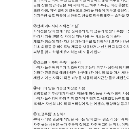
불규칙적인 식사, 수면 습관을 가진 사람치고 좋은 피부를 가진
균형 잡힌 영양식단을 3끼 제때 먹고, 하루 7~8시간 이상 충분한
또한 아침, 저녁 클렌징 크림으로 화장을 깨끗이 지우고 클렌징
미지근한 물로 깨끗이 세안하고 찬물로 마무리해주는 습관을 갖
②언제 어디서나 자외선 '조심'
자외선을 많이 받게 되면 진피층의 탄력 섬유가 변성돼 주름이 
따라서 외출 30분 전 자외선 차단제를 꼭 바르는 것이 좋다.
계절과 장소에 따라 자외선 차단치수를 달리하거나 모자나 양산,
기초 화장품 중 화이트닝 제품을 사용하거나 신선한 과일과 야
피부를 맑고 하얗게 유지하는 데 도움이 된다.
③건조한 피부에 촉촉이 물주기
나이가 들수록 피부가 건조해지게 되는데 피부가 심하게 당기면
이러한 건조증을 예방하려면 하루에 8잔 이상의 물을 마셔 체내
세안 시에는 자극이 적은 비누를 사용해 미지근한 물로 세안한다
④나이에 맞는 기능성 화장품 사용
연령별로 피부상태가 다르기 때문에 화장품을 가족과 함께 사용
나이가 들어감에 따라 진피 조직이 약해지고 세포결합능력도 떨
따라서 자신의 나이와 피부타입에 맞는 에센스, 영양크림 등으로
⑤'표정주름' 조심하기
40대가 되면 얼굴에 책임을 지라는 말이 있다. 평소의 생각과 
자주 웃는 사람은 눈가 주름이 잡히고 자주 찡그리는 미간, 이마