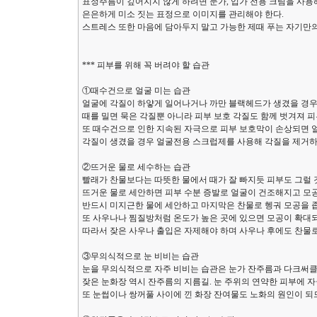
표정주름이 깊어지지 않게 하려면 눈가, 입가 전용 크림을 사용
은은하게 미소 짓는 표정으로 이미지를 관리해야 한다.
스트레스 또한 마음에 담아두지 말고 가능한 제때 푸는 자기만의
*** 피부를 위해 꼭 버려야 할 습관
①때수건으로 얼굴 미는 습관
얼굴에 각질이 하얗게 일어나거나 까만 블랙헤드가 생겼을 경우
때를 밀면 묵은 각질뿐 아니라 피부 보호 각질도 함께 벗겨져 피
또 때수건으로 인한 지속된 자극으로 피부 보호막이 손상되면 얼
각질이 생겼을 경우 얼굴전용 스크럽제를 사용해 각질을 제거하
②뜨거운 물로 세수하는 습관
빨래가 찬물보다는 따뜻한 물에서 때가 잘 빠지듯 피부도 그럴 
뜨거운 물로 세안하면 피부 수분 증발로 얼굴이 건조해지고 모공
반드시 미지근한 물에 세안하고 마지막은 찬물로 헹궈 모공을 
또 사우나나 찜질방처럼 온도가 높은 곳에 있으면 모공이 확대
따라서 잦은 사우나 출입은 자제해야 하며 사우나 후에도 찬물로
③무의식적으로 눈 비비는 습관
눈을 무의식적으로 자주 비비는 습관은 눈가 잔주름과 다크써클
잦은 눈화장 역시 잔주름의 지름길. 눈 주위의 연약한 피부에 자
또 눈썹이나 쌍꺼풀 사이에 낀 화장 잔여물도 노화의 원인이 되