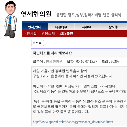
·
인사말
·
병원소개
·
KBS출연
국민체조를 따라 해보세요
글쓴이
:
연세한의원
날짜
: 05-10-07 15:37
조회
: 36367
매일 아침이면 경쾌한 반주음과 함께
구령소리가 온동네에 울려 퍼지던 시절이 있었답니다.
이것이 1977년 3월에 확정된 '새 국민체조법 12가지'인데,
국민체조의 동작은 간단하고 쉬우면서 남녀노소 누구나 따라할 
특히 목·어깨 등을 움직이는 동작이 많아 평소 운동이 부족한 
또 국민체조의 열두가지 동작 중에는 달리기·점프하기·숨쉬기 
도 강화 등에 아주 좋은 운동이랍니다.
http://www.sportal.or.kr/idance/gym/idance_download.htm#