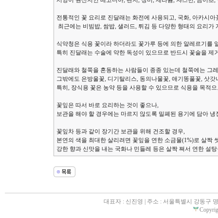
서양이 원산지인 베고니아, 팬지, 장미, 제라늄, 쟈스민, 금어초
전통적인 꽃 요리로 진달래는 화전에 사용되고, 국화, 아카시아꽃
최근에는 비빔밥, 쌈밥, 샐러드, 튀김 등 다양한 형태의 요리가
식약청은 식용 꽃이라 하더라도 꽃가루 등에 의한 알레르기를 일
특히 진달래는 수술에 약한 독성이 있으므로 반드시 꽃술을 제거
진달래와 철쭉을 혼동하는 사람들이 종종 있는데 철쭉에는 그
그밖에도 은방울꽃, 디기탈리스, 동의나물꽃, 애기똥풀꽃, 삿갓
특히, 장식용 꽃은 농약 등을 사용할 수 있으므로 식용을 목적으
꽃잎은 따서 바로 요리하는 것이 좋으나,
보관을 해야 할 경우에는 마르지 않도록 밀폐된 용기에 담아 냉
꽃잎차 등과 같이 장기간 보관을 위해 건조할 경우,
본연의 색을 최대한 살리려면 꽃잎을 연한 소금물(1%)로 살짝 
강한 향과 신맛을 내는 국화나 민들레 등은 살짝 쪄서 연한 설
대표자 : 신진영 | 주소 : 서울특별시 강동구 명일동 31
Copyrigh