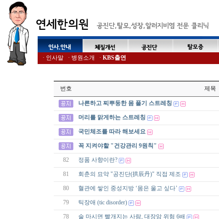
·
인사말
·
병원소개
·
KBS출연
번호
제목
나른하고 찌뿌둥한 몸 풀기 스트레칭
머리를 맑게하는 스트레칭
국민체조를 따라 해보세요
꼭 지켜야할 "건강관리 9원칙"
82
정품 사향이란?
81
회춘의 묘약 "공진단(拱辰丹)" 직접 제조
80
혈관에 쌓인 중성지방 ‘몸은 울고 싶다’
79
틱장애 (tic disorder)
78
술 마시면 빨개지는 사람, 대장암 위험 6배