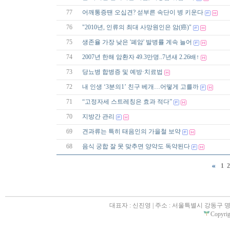
77
어깨통증땐 오십견? 섣부른 속단이 병 키운다
76
"2010년, 인류의 최대 사망원인은 암(癌)"
75
생존율 가장 낮은 '폐암' 발병률 계속 늘어
74
2007년 한해 암환자 49.3만명..7년새 2.26배↑
73
당뇨병 합병증 및 예방·치료법
72
내 인생 ‘3분의1’ 친구 베개…어떻게 고를까
71
“고정자세 스트레칭은 효과 적다”
70
지방간 관리
69
견과류는 특히 태음인의 가을철 보약
68
음식 궁합 잘 못 맞추면 양약도 독약된다
1
2
대표자 : 신진영 | 주소 : 서울특별시 강동구 명일동 31
Copyrigh