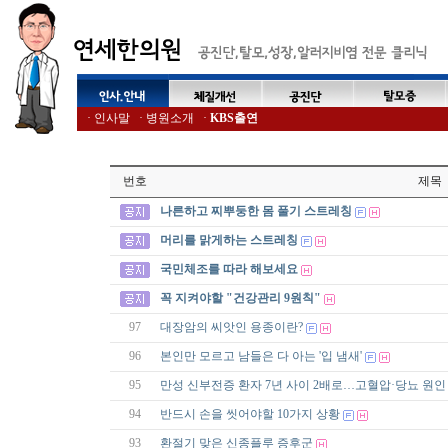
·
인사말
·
병원소개
·
KBS출연
번호
제목
나른하고 찌뿌둥한 몸 풀기 스트레칭
머리를 맑게하는 스트레칭
국민체조를 따라 해보세요
꼭 지켜야할 "건강관리 9원칙"
97
대장암의 씨앗인 용종이란?
96
본인만 모르고 남들은 다 아는 '입 냄새'
95
만성 신부전증 환자 7년 사이 2배로…고혈압·당뇨 원인
94
반드시 손을 씻어야할 10가지 상황
93
환절기 맞은 신종플루 증후군