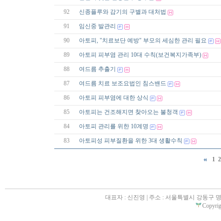
92
신종플루와 감기의 구별과 대처법
91
임신중 발관리
90
아토피, "치료보단 예방" 부모의 세심한 관리 필요
89
아토피 피부염 관리 10대 수칙(보건복지가족부)
88
여드름 추출기
87
여드름 치료 보조요법인 침스밴드
86
아토피 피부염에 대한 상식
85
아토피는 건조해지면 찾아오는 불청객
84
아토피 관리를 위한 10계명
83
아토피성 피부질환을 위한 3대 생활수칙
1
2
대표자 : 신진영 | 주소 : 서울특별시 강동구 명일동 31
Copyrigh